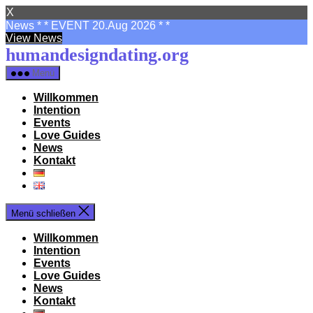
X
News * * EVENT 20.Aug 2026 * *
View News
Zum
humandesigndating.org
Inhalt
Menü
springen
Willkommen
Intention
Events
Love Guides
News
Kontakt
Menü schließen
Willkommen
Intention
Events
Love Guides
News
Kontakt